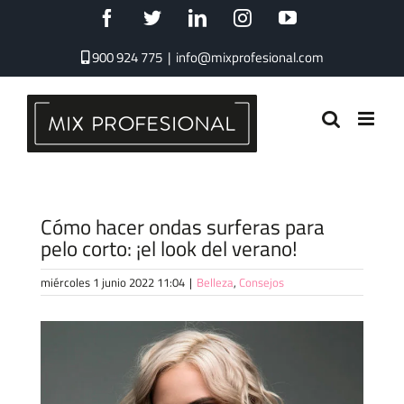
Saltar
Facebook
Twitter
LinkedIn
Instagram
YouTube
al
contenido
900 924 775
|
info@mixprofesional.com
Cómo hacer ondas surferas para
pelo corto: ¡el look del verano!
miércoles 1 junio 2022 11:04
|
Belleza
,
Consejos
Ver
imagen
más
grande